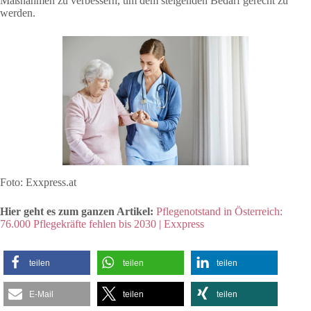
Maßnahmen zu verbessern, um dem steigenden Bedarf gerecht zu
werden.
Foto: Exxpress.at
Hier geht es zum ganzen Artikel:
Pflegenotstand in Österreich:
76.000 Pflegekräfte fehlen bis 2030 | Exxpress
teilen
teilen
teilen
E-Mail
teilen
teilen