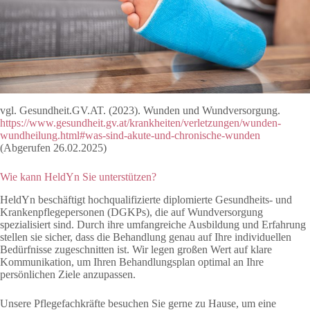
vgl. Gesundheit.GV.AT. (2023). Wunden und Wundversorgung.
https://www.gesundheit.gv.at/krankheiten/verletzungen/wunden-
wundheilung.html#was-sind-akute-und-chronische-wunden
(Abgerufen 26.02.2025)
Wie kann HeldYn Sie unterstützen?
HeldYn beschäftigt hochqualifizierte diplomierte Gesundheits- und
Krankenpflegepersonen (DGKPs), die auf Wundversorgung
spezialisiert sind. Durch ihre umfangreiche Ausbildung und Erfahrung
stellen sie sicher, dass die Behandlung genau auf Ihre individuellen
Bedürfnisse zugeschnitten ist. Wir legen großen Wert auf klare
Kommunikation, um Ihren Behandlungsplan optimal an Ihre
persönlichen Ziele anzupassen.
Unsere Pflegefachkräfte besuchen Sie gerne zu Hause, um eine