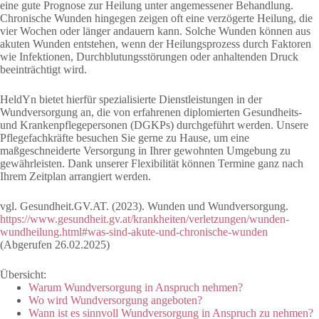
eine gute Prognose zur Heilung unter angemessener Behandlung.
Chronische Wunden hingegen zeigen oft eine verzögerte Heilung, die
vier Wochen oder länger andauern kann. Solche Wunden können aus
akuten Wunden entstehen, wenn der Heilungsprozess durch Faktoren
wie Infektionen, Durchblutungsstörungen oder anhaltenden Druck
beeinträchtigt wird.
HeldYn bietet hierfür spezialisierte Dienstleistungen in der
Wundversorgung an, die von erfahrenen diplomierten Gesundheits-
und Krankenpflegepersonen (DGKPs) durchgeführt werden. Unsere
Pflegefachkräfte besuchen Sie gerne zu Hause, um eine
maßgeschneiderte Versorgung in Ihrer gewohnten Umgebung zu
gewährleisten. Dank unserer Flexibilität können Termine ganz nach
Ihrem Zeitplan arrangiert werden.
vgl. Gesundheit.GV.AT. (2023). Wunden und Wundversorgung.
https://www.gesundheit.gv.at/krankheiten/verletzungen/wunden-
wundheilung.html#was-sind-akute-und-chronische-wunden
(Abgerufen 26.02.2025)
Übersicht:
Warum Wundversorgung in Anspruch nehmen?
Wo wird Wundversorgung angeboten?
Wann ist es sinnvoll Wundversorgung in Anspruch zu nehmen?