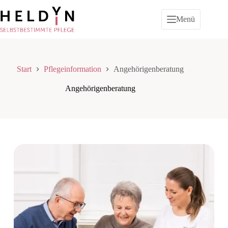
Zum
Inhalt
Menü
springen
Start
Pflegeinformation
Angehörigenberatung
Angehörigenberatung