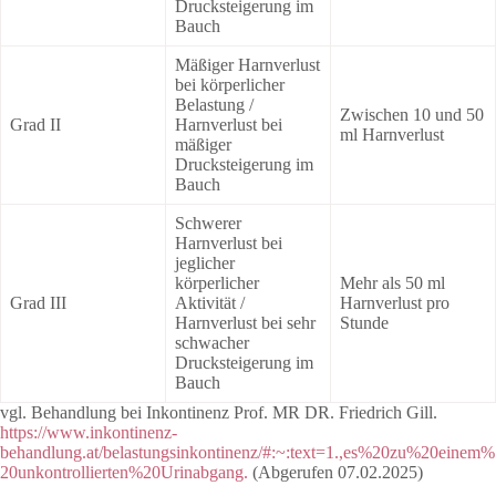
Drucksteigerung im
Bauch
Mäßiger Harnverlust
bei körperlicher
Belastung /
Zwischen 10 und 50
Grad II
Harnverlust bei
ml Harnverlust
mäßiger
Drucksteigerung im
Bauch
Schwerer
Harnverlust bei
jeglicher
körperlicher
Mehr als 50 ml
Grad III
Aktivität /
Harnverlust pro
Harnverlust bei sehr
Stunde
schwacher
Drucksteigerung im
Bauch
vgl. Behandlung bei Inkontinenz Prof. MR DR. Friedrich Gill.
https://www.inkontinenz-
behandlung.at/belastungsinkontinenz/#:~:text=1.,es%20zu%20einem%
20unkontrollierten%20Urinabgang.
(Abgerufen 07.02.2025)