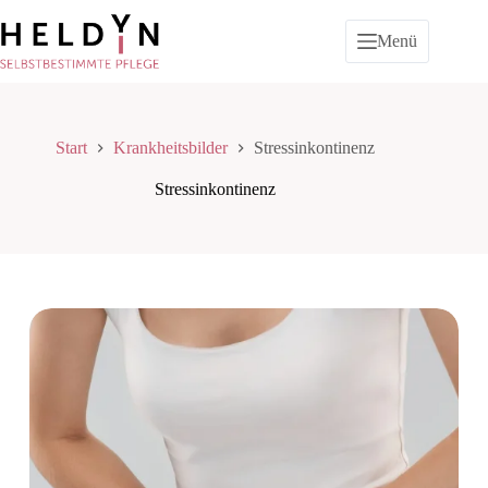
Zum
Inhalt
Menü
springen
Start
Krankheitsbilder
Stressinkontinenz
Stressinkontinenz