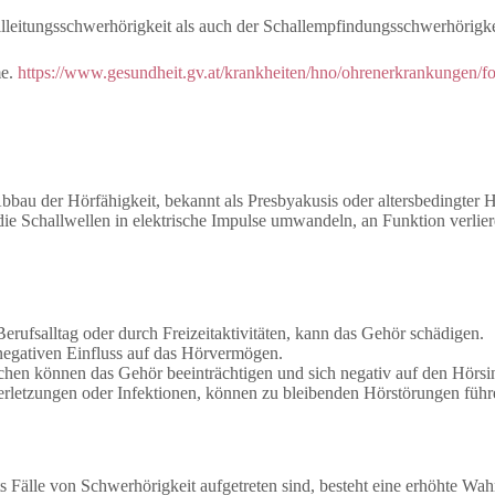
leitungsschwerhörigkeit als auch der Schallempfindungsschwerhörigkei
me.
https://www.gesundheit.gv.at/krankheiten/hno/ohrenerkrankungen/
Abbau der Hörfähigkeit, bekannt als Presbyakusis oder altersbedingter 
ie Schallwellen in elektrische Impulse umwandeln, an Funktion verlier
erufsalltag oder durch Freizeitaktivitäten, kann das Gehör schädigen.
negativen Einfluss auf das Hörvermögen.
n können das Gehör beeinträchtigen und sich negativ auf den Hörsi
erletzungen oder Infektionen, können zu bleibenden Hörstörungen füh
s Fälle von Schwerhörigkeit aufgetreten sind, besteht eine erhöhte Wah