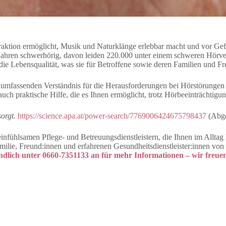
eraktion ermöglicht, Musik und Naturklänge erlebbar macht und vor Gef
ahren schwerhörig, davon leiden 220.000 unter einem schweren Hörverlus
ie Lebensqualität, was sie für Betroffene sowie deren Familien und Fr
nem umfassenden Verständnis für die Herausforderungen bei Hörstörung
 auch praktische Hilfe, die es Ihnen ermöglicht, trotz Hörbeeinträchtigu
sorgt.
https://science.apa.at/power-search/7769006424675798437
(Abge
infühlsamen Pflege- und Betreuungsdienstleistern, die Ihnen im Alltag 
 Familie, Freund:innen und erfahrenen Gesundheitsdienstleister:innen v
dlich unter 0660-7351133 an für mehr Informationen – wir freuen 